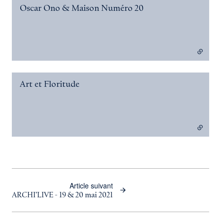
Oscar Ono & Maison Numéro 20
- lien externe
Art et Floritude
- lien externe
Article suivant
ARCHI'LIVE - 19 & 20 mai 2021