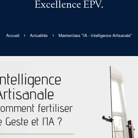
Excellence EPV.
Accueil
Actualités
Masterclass "IA - Intelligence Artisanale"
Agrandir