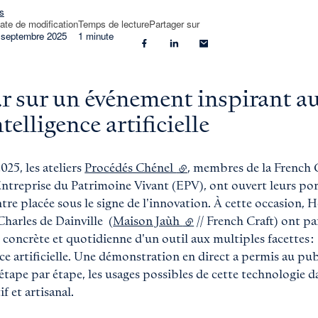
s
ate de modification
Temps de lecture
Partager sur
 septembre 2025
1 minute
Partager sur “Facebook” - lien externe
Partager sur “Linkedin” - lien exte
Partager sur “E-mail” - lien
r sur un événement inspirant a
ntelligence artificielle
025, les ateliers
Procédés Chénel
(lien externe)
, membres de la French C
 Entreprise du Patrimoine Vivant (EPV), ont ouvert leurs po
tre placée sous le signe de l'innovation. À cette occasion, H
Charles de Dainville (
Maison Jaùh
(lien externe)
// French Craft) ont pa
 concrète et quotidienne d'un outil aux multiples facettes :
nce artificielle. Une démonstration en direct a permis au pub
 étape par étape, les usages possibles de cette technologie 
if et artisanal.