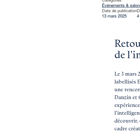
Événements & salon
Date de publication
D
13 mars 2025
4
Retou
de l'i
Le 3 mars 2
labellisés
une rencon
Danzin et 
expérience
l'intellige
découvrir,
cadre créat