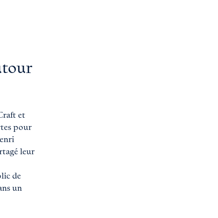
rne
 externe
utour
raft et
rtes pour
enri
rtagé leur
lic de
dans un