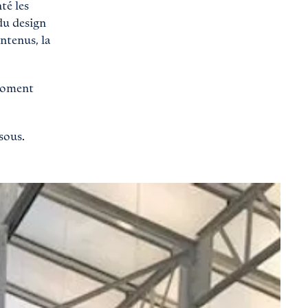
té les
 du design
ontenus, la
 moment
sous.