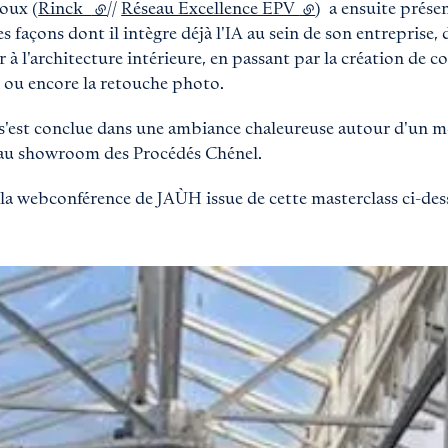
oux (
Rinck
(lien externe)
//
Réseau Excellence EPV
(lien externe)
) a ensuite présen
 façons dont il intègre déjà l'IA au sein de son entreprise,
 à l'architecture intérieure, en passant par la création de c
 ou encore la retouche photo.
 s'est conclue dans une ambiance chaleureuse autour d'un
 au showroom des Procédés Chénel.
la webconférence de JAÙH issue de cette masterclass ci-des