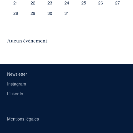
21
22
23
24
25
26
27
28
29
30
31
Aucun événement
Newsletter
Instagram
LinkedIn
Mentions légales