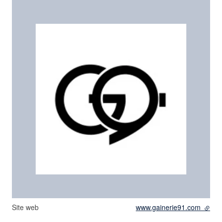
Site web
www.gainerie91.com
- lien