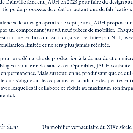
 de Dainville fondent JAÙH en 2023 pour faire du design au
articipe du processus de création autant que de fabrication.
sidences de « design sprint » de sept jours, JAÙH propose un
 par an, comprenant jusqu’à neuf pièces de mobilier. Chaqu
est unique, en bois massif français et certifiée par NFT, ave
alisation limitée et ne sera plus jamais rééditée.
pour une démarche de production à la demande et en micro
blages traditionnels, sans vis et réparables, JAÙH souhaite 
 en permanence. Mais surtout, en ne produisant que ce qui 
 le duo s’aligne sur les capacités et la culture des petites ent
s avec lesquelles il collabore et réduit au maximum son imp
mental.
ir dans
Un mobilier vernaculaire du XIXe siècle 