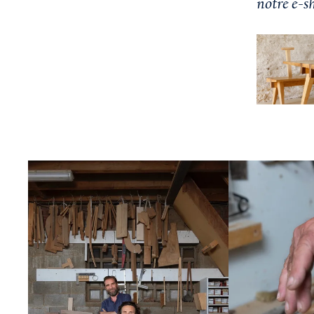
notre e-
Agrandir
Agrandir