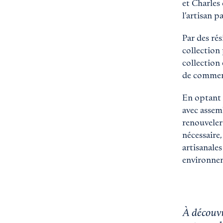
et Charles
l’artisan p
Par des ré
collection
collection 
de commerci
En optant 
avec assem
renouveler
nécessaire,
artisanale
environne
À découvr