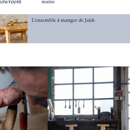
showroom
mains
L’ensemble à manger de Jaùh
- lien externe
Agrandir