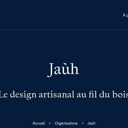
À 
Jaùh
Le design artisanal au fil du boi
Accueil
Organisations
Jaùh