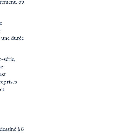
trement, où
e
e
c une durée
-série,
se
est
reprises
act
dessiné à 8